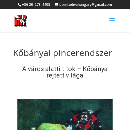
+36 20-278-4405
borntodivehungary@gmail.com
Kőbányai pincerendszer
A város alatti titok – Kőbánya
rejtett világa