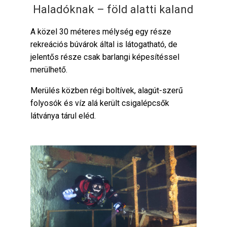
Haladóknak – föld alatti kaland
A közel 30 méteres mélység egy része
rekreációs búvárok által is látogatható, de
jelentős része csak barlangi képesítéssel
merülhető.
Merülés közben régi boltívek, alagút-szerű
folyosók és víz alá került csigalépcsők
látványa tárul eléd.