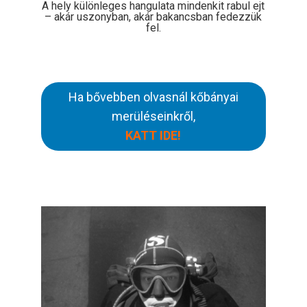
A hely különleges hangulata mindenkit rabul ejt
– akár uszonyban, akár bakancsban fedezzük
fel.
Ha bővebben olvasnál kőbányai
merüléseinkről,
KATT IDE!